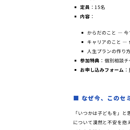
定員
：15名
内容
：
からだのこと ― 
キャリアのこと ―
人生プランの作り
参加特典
：個別相談チ
お申し込みフォーム
：
■
なぜ今、このセ
「いつかは子どもを」と
について漠然と不安を抱