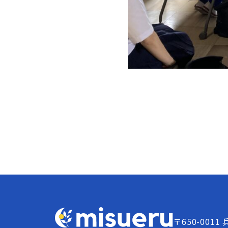
〒650-0011