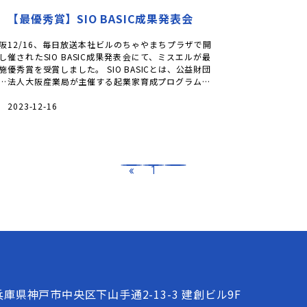
【最優秀賞】SIO BASIC成果発表会
大阪
12/16、毎日放送本社ビルのちゃやまちプラザで開
し
催されたSIO BASIC成果発表会にて、ミスエルが最
施
優秀賞を受賞しました。 SIO BASICとは、公益財団
ラ
法人大阪産業局が主催する起業家育成プログラムで
す。約半年間に […]
2023-12-16
«
1
2
兵庫県神戸市中央区下山手通2-13-3 建創ビル9F