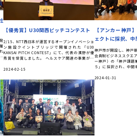
社
【優秀賞】U30関西ピッチコンテスト
【アンカー神戸
ェクトに採択、中
発
2/15、NTT西日本が運営するオープンイノベーショ
開催
ン施設クイントブリッジで開催された「U30
神戸市が開設し、神戸
れ
KANSAI PITCH CONTEST」にて、代表の濱野が優
会員制ビジネススクエア、
業
秀賞を受賞しました。 ヘルスケア関連の事業が多
ー神戸）の「神戸課題
かった中で、審査 […]
５」に採択され、中間
2024-02-15
プロジェクトは、2023年
2024-01-31