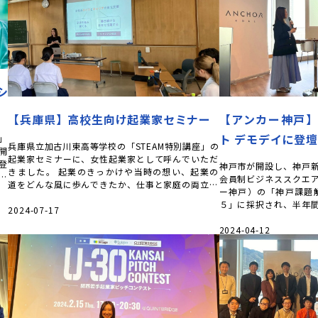
シ
【兵庫県】高校生向け起業家セミナー
【アンカー神戸
ト デモデイに登壇
」
兵庫県立加古川東高等学校の「STEAM特別講座」の
開
起業家セミナーに、女性起業家として呼んでいただ
登
神戸市が開設し、神戸
きました。 起業のきっかけや当時の想い、起業の
催
会員制ビジネススクエア、
道をどんな風に歩んできたか、仕事と家庭の両立に
ー神戸）の「神戸課題
ついてなど、様々なお話をさせてい […]
５」に採択され、半年
2024-07-17
ため、最終報告会を行いま
2024-04-12