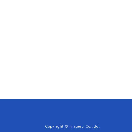
Copyright © misueru Co.,Ltd.